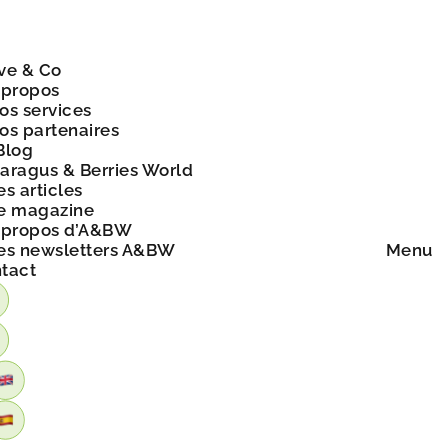
ve & Co
 propos
os services
os partenaires
Blog
aragus & Berries World
es articles
e magazine
 propos d’A&BW
es newsletters A&BW
Menu
tact