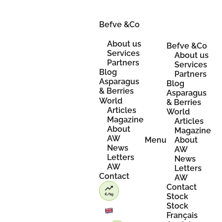
Skip
to
content
Befve &Co
About us
Befve &Co
Services
About us
Partners
Services
Blog
Partners
Asparagus
Blog
& Berries
Asparagus
World
& Berries
Articles
World
Magazine
Articles
About
Magazine
AW
Menu
About
News
AW
Letters
News
AW
Letters
Contact
AW
Contact
Stock
Stock
Français