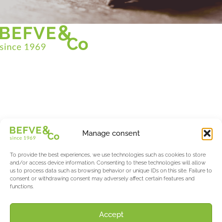
Christian BEFVE & CO
Asparagus Specialist & Consultant
White • Green • Purple
Support in France and internationally
Befve & Co
Manage consent
About us
Services
To provide the best experiences, we use technologies such as cookies to store
Partners
and/or access device information. Consenting to these technologies will allow
us to process data such as browsing behavior or unique IDs on this site. Failure to
Actualités & Evènements
consent or withdrawing consent may adversely affect certain features and
functions.
Salon International Asparagus Days
The Asparagus & Berry Blog
About AW
Accept