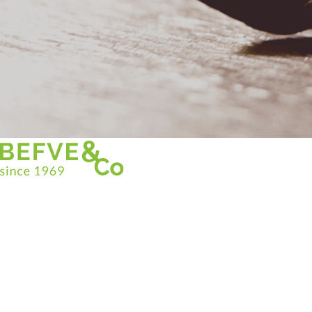
Christian BEFVE & CO
Asparagus Specialist & Consultant
White • Green • Purple
Support in France and internationally
Befve & Co