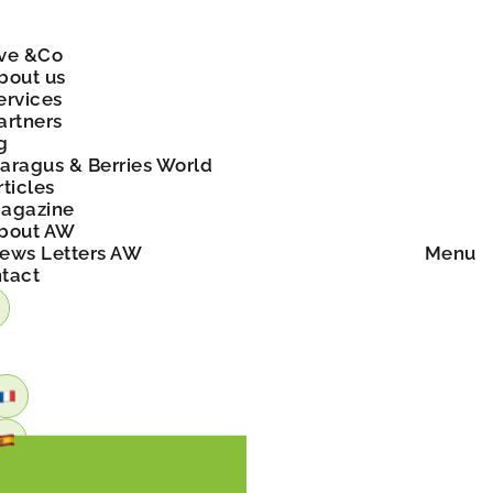
ve &Co
bout us
ervices
artners
g
aragus & Berries World
rticles
agazine
bout AW
ews Letters AW
Menu
tact