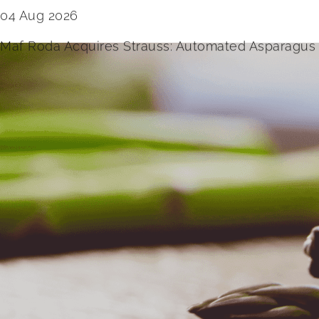
04 Aug 2026
Maf Roda Acquires Strauss: Automated Asparagus 