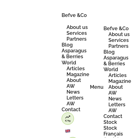
Skip
to
content
Befve &Co
About us
Befve &Co
Services
About us
Partners
Services
Blog
Partners
Asparagus
Blog
& Berries
Asparagus
World
& Berries
Articles
World
Magazine
Articles
About
Magazine
AW
Menu
About
News
AW
Letters
News
AW
Letters
Contact
AW
Contact
Stock
Stock
Français