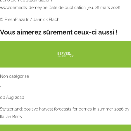
www.demedts-demey.be
Date de publication: jeu. 26 mars 2026
©
FreshPlaza.fr
/
Jannick Flach
Vous aimerez sûrement ceux-ci aussi !
Non catégorisé
•
06 Aug 2026
Switzerland: positive harvest forecasts for berries in summer 2026 by
Italian Berry