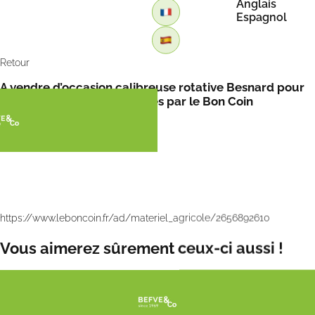
Anglais
Espagnol
Retour
A vendre d’occasion calibreuse rotative Besnard pour
asperges vertes ou blanches par le Bon Coin
https://www.leboncoin.fr/ad/materiel_agricole/2656892610
Vous aimerez sûrement ceux-ci aussi !