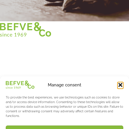
Christian BEFVE & CO
Asparagus Specialist & Consultant
White • Green • Purple
Support in France and internationally
Befve & Co
Manage consent
About us
Services
To provide the best experiences, we use technologies such as cookies to store
Partners
and/or access device information. Consenting to these technologies will allow
us to process data such as browsing behavior or unique IDs on this site. Failure to
Actualités & Evènements
consent or withdrawing consent may adversely affect certain features and
functions.
Salon International Asparagus Days
The Asparagus & Berry Blog