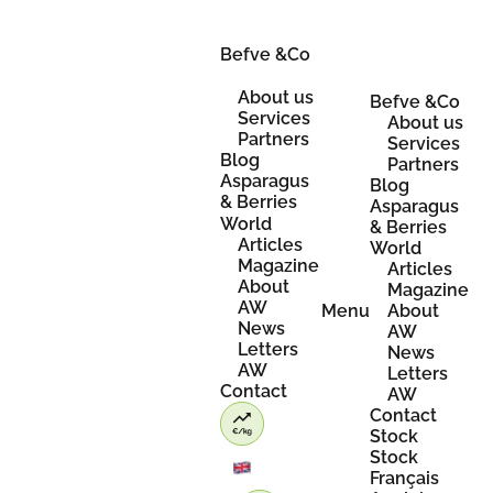
Skip
to
content
Befve &Co
About us
Befve &Co
Services
About us
Partners
Services
Blog
Partners
Asparagus
Blog
& Berries
Asparagus
World
& Berries
Articles
World
Magazine
Articles
About
Magazine
AW
Menu
About
News
AW
Letters
News
AW
Letters
Contact
AW
Contact
Stock
Stock
Français