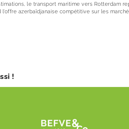
stimations, le transport maritime vers Rotterdam re
nd l’offre azerbaïdjanaise compétitive sur les marc
si !