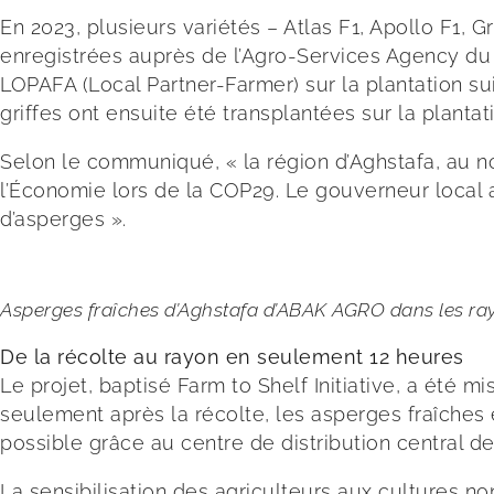
En 2023, plusieurs variétés – Atlas F1, Apollo F1, 
enregistrées auprès de l’Agro-Services Agency du 
LOPAFA (Local Partner-Farmer) sur la plantation su
griffes ont ensuite été transplantées sur la plan
Selon le communiqué, « la région d’Aghstafa, au no
l’Économie lors de la COP29. Le gouverneur local a
d’asperges ».
Asperges fraîches d’Aghstafa d’ABAK AGRO dans les r
De la récolte au rayon en seulement 12 heures
Le projet, baptisé Farm to Shelf Initiative, a é
seulement après la récolte, les asperges fraîches
possible grâce au centre de distribution central 
La sensibilisation des agriculteurs aux cultures non