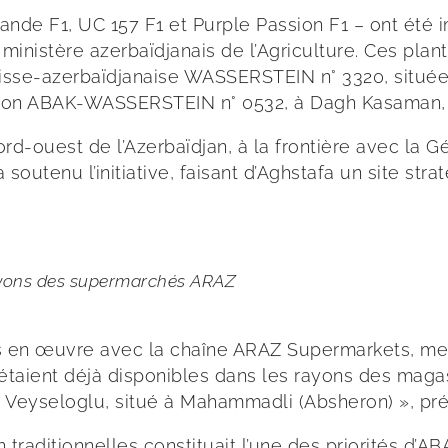
Grande F1, UC 157 F1 et Purple Passion F1 – ont été
ministère azerbaïdjanais de l’Agriculture. Ces pla
isse-azerbaïdjanaise WASSERSTEIN n° 3320, située à
tation ABAK-WASSERSTEIN n° 0532, à Dagh Kasaman, 
rd-ouest de l’Azerbaïdjan, à la frontière avec la 
 soutenu l’initiative, faisant d’Aghstafa un site s
ayons des supermarchés ARAZ
té mis en œuvre avec la chaîne ARAZ Supermarkets,
 étaient déjà disponibles dans les rayons des mag
de Veyseloglu, situé à Mahammadli (Absheron) », p
 traditionnelles constituait l’une des priorités d’A