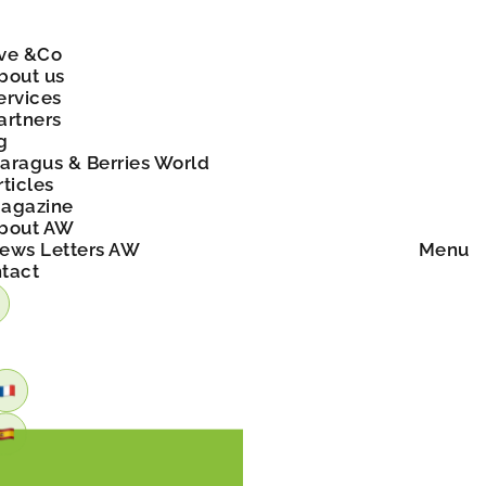
ve &Co
bout us
ervices
artners
g
aragus & Berries World
rticles
agazine
bout AW
ews Letters AW
Menu
tact