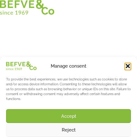
Christian BEFVE & CO
Asparagus Specialist & Consultant
White • Green • Purple
Support in France and internationally
Befve & Co
Manage consent
About us
Services
To provide the best experiences, we use technologies such as cookies to store
Partners
and/or access device information. Consenting to these technologies will allow
us to process data such as browsing behavior or unique IDs on this site. Failure to
Actualités & Evènements
consent or withdrawing consent may adversely affect certain features and
functions.
Salon International Asparagus Days
The Asparagus & Berry Blog
About AW
Accept
Support
Reject
Contact