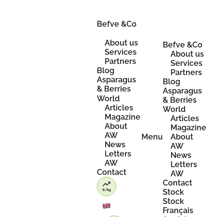
Skip
to
content
Befve &Co
About us
Befve &Co
Services
About us
Partners
Services
Blog
Partners
Asparagus
Blog
& Berries
Asparagus
World
& Berries
Articles
World
Magazine
Articles
About
Magazine
AW
Menu
About
News
AW
Letters
News
AW
Letters
Contact
AW
Contact
Stock
Stock
Français