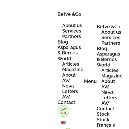
Skip
to
content
Befve &Co
About us
Befve &Co
Services
About us
Partners
Services
Blog
Partners
Asparagus
Blog
& Berries
Asparagus
World
& Berries
Articles
World
Magazine
Articles
About
Magazine
AW
Menu
About
News
AW
Letters
News
AW
Letters
Contact
AW
Contact
Stock
Stock
Français