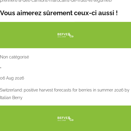
prennent-a-des-camions-marocains-de-fruits-et-legumes/
Vous aimerez sûrement ceux-ci aussi !
Non catégorisé
•
06 Aug 2026
Switzerland: positive harvest forecasts for berries in summer 2026 by
Italian Berry