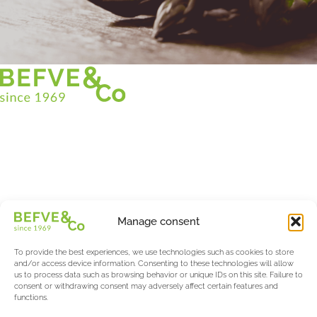
Christian BEFVE & CO
Asparagus Specialist & Consultant
White • Green • Purple
Support in France and internationally
Befve & Co
Manage consent
About us
Services
To provide the best experiences, we use technologies such as cookies to store
Partners
and/or access device information. Consenting to these technologies will allow
us to process data such as browsing behavior or unique IDs on this site. Failure to
Actualités & Evènements
consent or withdrawing consent may adversely affect certain features and
functions.
Salon International Asparagus Days