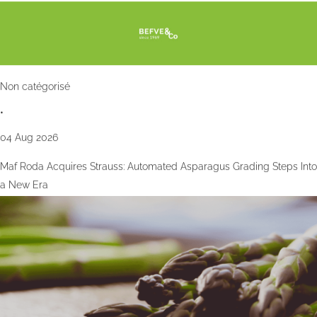
Non catégorisé
•
04 Aug 2026
Maf Roda Acquires Strauss: Automated Asparagus Grading Steps Into
a New Era