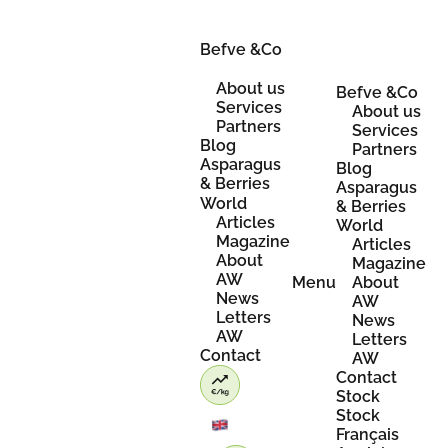
Skip
to
content
Befve &Co
About us
Befve &Co
Services
About us
Partners
Services
Blog
Partners
Asparagus
Blog
& Berries
Asparagus
World
& Berries
Articles
World
Magazine
Articles
About
Magazine
AW
Menu
About
News
AW
Letters
News
AW
Letters
Contact
AW
Contact
Stock
Stock
Français