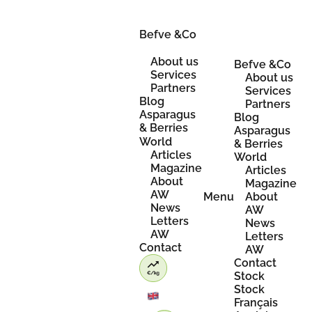
Skip
to
content
Befve &Co
About us
Befve &Co
Services
About us
Partners
Services
Blog
Partners
Asparagus
Blog
& Berries
Asparagus
World
& Berries
Articles
World
Magazine
Articles
About
Magazine
AW
Menu
About
News
AW
Letters
News
AW
Letters
Contact
AW
Contact
Stock
Stock
Français