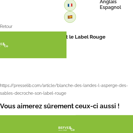
Anglais
Espagnol
Retour
L’asperge des sables obtient le Label Rouge
https://presselib.com/article/blanche-des-landes-l-asperge-des-
sables-decroche-son-label-rouge
Vous aimerez sûrement ceux-ci aussi !