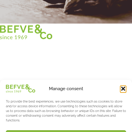
Christian BEFVE & CO
Asparagus Specialist & Consultant
White • Green • Purple
Support in France and internationally
Befve & Co
Manage consent
About us
Services
To provide the best experiences, we use technologies such as cookies to store
Partners
and/or access device information. Consenting to these technologies will allow
us to process data such as browsing behavior or unique IDs on this site. Failure to
Actualités & Evènements
consent or withdrawing consent may adversely affect certain features and
functions.
Salon International Asparagus Days
The Asparagus & Berry Blog