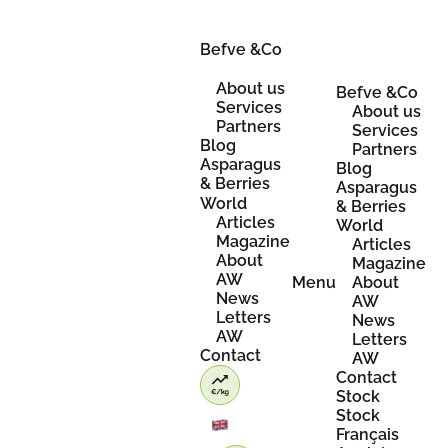
Skip
to
content
Befve &Co
About us
Befve &Co
Services
About us
Partners
Services
Blog
Partners
Asparagus
Blog
& Berries
Asparagus
World
& Berries
Articles
World
Magazine
Articles
About
Magazine
AW
Menu
About
News
AW
Letters
News
AW
Letters
Contact
AW
Contact
Stock
Stock
Français