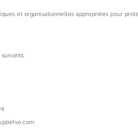
ques et organisationnelles appropriées pour prot
suivants :
nt
ian@befve.com