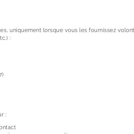
s, uniquement lorsque vous les fournissez volontai
c.) :
7)
r :
ontact