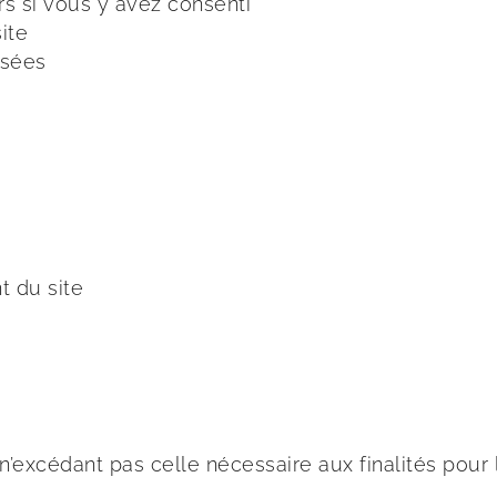
s si vous y avez consenti
ite
isées
t du site
xcédant pas celle nécessaire aux finalités pour l