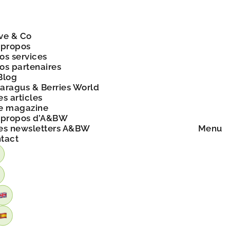
ve & Co
 propos
os services
os partenaires
Blog
aragus & Berries World
es articles
e magazine
 propos d’A&BW
es newsletters A&BW
Menu
tact