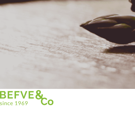
Christian BEFVE & CO
Spécialiste & Consultant en asperges
Blanches • Vertes • Violettes