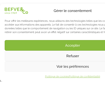
Spécialiste & Consultant en asperges
Blanches • Vertes • Violettes
Gérer le consentement
Accompagnement en France et à l’international
Pour offrir les meilleures expériences, nous utilisons des technologies telles que les
Befve & Co
accéder aux informations des appareils. Le fait de consentir à ces technologies nous 
données telles que le comportement de navigation ou les ID uniques sur ce site. Le fa
À Propos
retirer son consentement peut avoir un effet négatif sur certaines caractéristiques et f
Nos services
Nos partenaires
Accepter
Actualités & Evènements
Refuser
Le blog de l’asperge & des berries
Asparagus World
Salon International Asparagus Days
Voir les préférences
Support
Politique de cookies
Politique de confidentialité
Contact
Mentions Légales
©2025 Befve & Co
Politique de confidentialités
•
Création Sõcreativ’