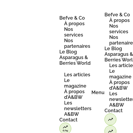
Skip
to
content
Befve & Co
Befve & Co
À propos
À propos
Nos
Nos
services
services
Nos
Nos
partenair
partenaires
Le Blog
Le Blog
Asparagus 
Asparagus &
Berries Wor
Berries World
Les articl
Le
Les articles
magazine
Le
À propos
magazine
d’A&BW
À propos
Menu
Les
d’A&BW
newslette
Les
A&BW
newsletters
Contact
A&BW
Contact