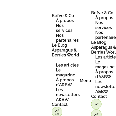
Skip
to
content
Befve & Co
Befve & Co
À propos
À propos
Nos
Nos
services
services
Nos
Nos
partenair
partenaires
Le Blog
Le Blog
Asparagus 
Asparagus &
Berries Wor
Berries World
Les articl
Le
Les articles
magazine
Le
À propos
magazine
d’A&BW
À propos
Menu
Les
d’A&BW
newslette
Les
A&BW
newsletters
Contact
A&BW
Contact