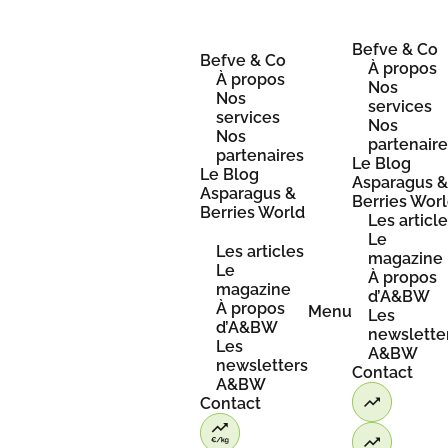
Skip
to
content
Befve & Co
Befve & Co
À propos
À propos
Nos
Nos
services
services
Nos
Nos
partenair
partenaires
Le Blog
Le Blog
Asparagus 
Asparagus &
Berries Wor
Berries World
Les articl
Le
Les articles
magazine
Le
À propos
magazine
d’A&BW
À propos
Menu
Les
d’A&BW
newslette
Les
A&BW
newsletters
Contact
A&BW
Contact