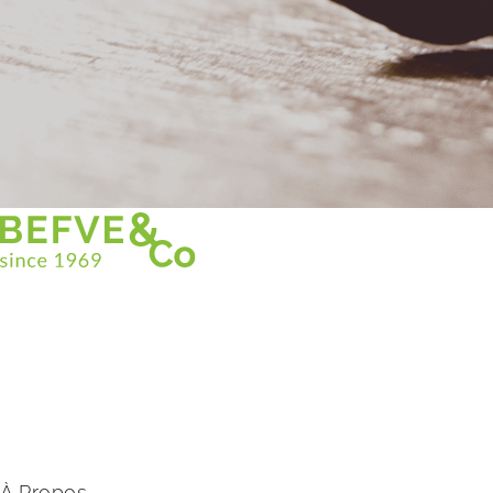
Christian BEFVE & CO
Spécialiste & Consultant en asperges
Blanches • Vertes • Violettes
Accompagnement en France et à l’international
Befve & Co
À Propos