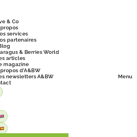
ve & Co
 propos
os services
os partenaires
Blog
aragus & Berries World
es articles
e magazine
 propos d’A&BW
es newsletters A&BW
Menu
tact