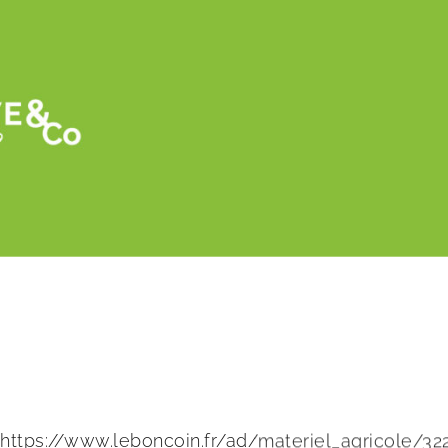
Retour
A vendre d’occasion une butteuse à disque
https://www.leboncoin.fr/ad/materiel_agricole/32