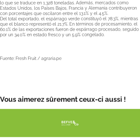
lo que se traduce en 1,328 toneladas. Además, mercados como
Estados Unidos, los Países Bajos, Francia y Alemania contribuyeron
con porcentajes que oscilaron entre el 13.1% y el 4.5%.
Del total exportado, el espárrago verde constituyó el 78.3%, mientras
que el blanco representó el 21.7%. En términos de procesamiento, el
60.1% de las exportaciones fueron de espárrago procesado, seguido
por un 34.0% en estado fresco y un 5.9% congelado.
Fuente: Fresh Fruit /
agraria.pe
Fecha de publicación:
mié. 17 abr. 2024
Vous aimerez sûrement ceux-ci aussi !