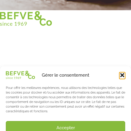
Christian BEFVE & CO
Spécialiste & Consultant en asperges
Blanches • Vertes • Violettes
Accompagnement en France et à l’international
Befve & Co
Gérer le consentement
À Propos
Nos services
Pour offrir les meilleures expériences, nous utilisons des technologies telles que
Nos partenaires
les cookies pour stocker et/ou accéder aux informations des appareils. Le fait de
consentir à ces technologies nous permettra de traiter des données telles que le
Actualités & Evènements
comportement de navigation ou les ID uniques sur ce site. Le fait de ne pas
consentir ou de retirer son consentement peut avoir un effet négatif sur certaines
Le blog de l’asperge & des berries
caractéristiques et fonctions.
Asparagus World
Salon International Asparagus Days
Accepter