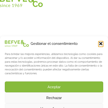
Christian BEFVE & CO
Especialista y consultor en espárragos
Blancos • Verdes • Morados
Asistencia en Francia y en el extranjero
Befve & Co
Gestionar el consentimiento
Sobre nosotros
Para brindar las mejores experiencias, utilizamos tecnologías como cookies para
Servicios
almacenar y/o acceder a información del dispositivo. Al dar su consentimiento
Fogonadura
para estas tecnologías, podremos procesar datos como el comportamiento de
navegación o identificaciones únicas en este sitio. La falta de consentimiento o la
Actualités & Evènements
revocación del consentimiento pueden afectar negativamente ciertas
características y funciones.
Salon International Asparagus Days
El blog de espárragos y bayas
Acerca de AW
Aceptar
Support
Rechazar
Contacto
Avisos legales