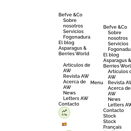
Skip
to
content
Befve &Co
Sobre
nosotros
Befve &Co
Servicios
Sobre
Fogonadura
nosotros
El blog
Servicios
Asparagus &
Fogonadu
Berries World
El blog
Asparagus 
Artículos de
Berries Wor
AW
Artículos 
Revista AW
AW
Acerca de
Menu
Revista 
AW
Acerca de
News
AW
Letters AW
News
Contacto
Letters A
Contacto
Stock
Stock
Français