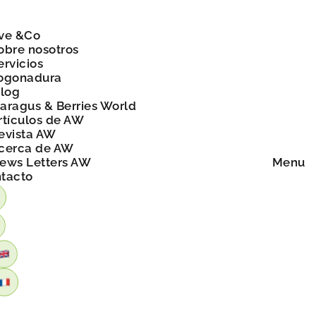
ve &Co
obre nosotros
ervicios
ogonadura
blog
aragus & Berries World
rtículos de AW
evista AW
cerca de AW
ews Letters AW
Menu
tacto