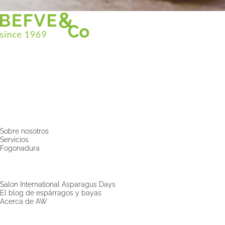
Christian BEFVE & CO
Especialista y consultor en espárragos
Blancos • Verdes • Morados
Asistencia en Francia y en el extranjero
Befve & Co
Sobre nosotros
Servicios
Fogonadura
Actualités & Evènements
Salon International Asparagus Days
El blog de espárragos y bayas
Acerca de AW
Support