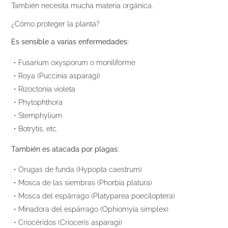
También necesita mucha materia orgánica.
¿Cómo proteger la planta?
Es sensible a varias enfermedades:
・Fusarium oxysporum o moniliforme
・Roya (Puccinia asparagi)
・Rizoctonia violeta
・Phytophthora
・Stemphylium
・Botrytis, etc.
También es atacada por plagas:
・Orugas de funda (Hypopta caestrum)
・Mosca de las siembras (Phorbia platura)
・Mosca del espárrago (Platyparea poeciloptera)
・Minadora del espárrago (Ophiomyia simplex)
・Criocéridos (Crioceris asparagi)