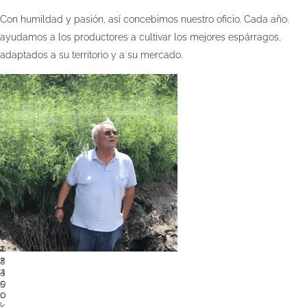
Con humildad y pasión, así concebimos nuestro oficio. Cada año,
ayudamos a los productores a cultivar los mejores espárragos,
adaptados a su territorio y a su mercado.
0
0
1
1
2
+
2
3
3
4
5
0
0
0
k