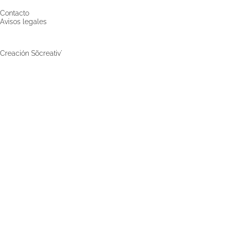
Contacto
Avisos legales
©2025 Befve & Co
•
Creación Sõcreativ'