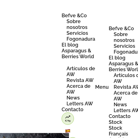
Skip
to
content
Befve &Co
Sobre
nosotros
Befve &Co
Servicios
Sobre
Fogonadura
nosotros
El blog
Servicios
Asparagus &
Fogonadu
Berries World
El blog
Asparagus 
Artículos de
Berries Wor
AW
Artículos 
Revista AW
AW
Acerca de
Menu
Revista 
AW
Acerca de
News
AW
Letters AW
News
Contacto
Letters A
Contacto
Stock
Stock
Français