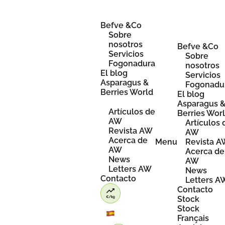
Skip
to
content
Befve &Co
Sobre
nosotros
Befve &Co
Servicios
Sobre
Fogonadura
nosotros
El blog
Servicios
Asparagus &
Fogonadu
Berries World
El blog
Asparagus 
Artículos de
Berries Wor
AW
Artículos 
Revista AW
AW
Acerca de
Menu
Revista 
AW
Acerca de
News
AW
Letters AW
News
Contacto
Letters A
Contacto
Stock
Stock
Français