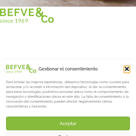
Christian BEFVE & CO
Especialista y consultor en espárragos
Blancos • Verdes • Morados
Asistencia en Francia y en el extranjero
Befve & Co
Gestionar el consentimiento
Sobre nosotros
Para brindar las mejores experiencias, utilizamos tecnologías como cookies para
Servicios
almacenar y/o acceder a información del dispositivo. Al dar su consentimiento
Fogonadura
para estas tecnologías, podremos procesar datos como el comportamiento de
navegación o identificaciones únicas en este sitio. La falta de consentimiento o la
Actualités & Evènements
revocación del consentimiento pueden afectar negativamente ciertas
características y funciones.
Salon International Asparagus Days
El blog de espárragos y bayas
Acerca de AW
Aceptar
Support