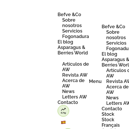
Skip
to
content
Befve &Co
Sobre
nosotros
Befve &Co
Servicios
Sobre
Fogonadura
nosotros
El blog
Servicios
Asparagus &
Fogonadu
Berries World
El blog
Asparagus 
Artículos de
Berries Wor
AW
Artículos 
Revista AW
AW
Acerca de
Menu
Revista 
AW
Acerca de
News
AW
Letters AW
News
Contacto
Letters A
Contacto
Stock
Stock
Français