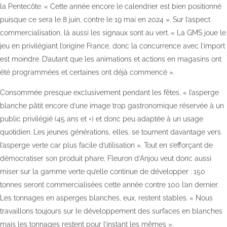
la Pentecôte. « Cette année encore le calendrier est bien positionné
puisque ce sera le 8 juin, contre le 19 mai en 2024 ». Sur l’aspect
commercialisation, là aussi les signaux sont au vert. « La GMS joue le
jeu en privilégiant l’origine France, donc la concurrence avec l’import
est moindre. D’autant que les animations et actions en magasins ont
été programmées et certaines ont déjà commencé ».
Consommée presque exclusivement pendant les fêtes, « l’asperge
blanche pâtit encore d’une image trop gastronomique réservée à un
public privilégié (45 ans et +) et donc peu adaptée à un usage
quotidien. Les jeunes générations, elles, se tournent davantage vers
l’asperge verte car plus facile d’utilisation ». Tout en s’efforçant de
démocratiser son produit phare, Fleuron d’Anjou veut donc aussi
miser sur la gamme verte qu’elle continue de développer : 150
tonnes seront commercialisées cette année contre 100 l’an dernier.
Les tonnages en asperges blanches, eux, restent stables. « Nous
travaillons toujours sur le développement des surfaces en blanches
mais les tonnages restent pour l’instant les mêmes ».