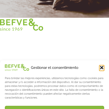
Christian BEFVE & CO
Especialista y consultor en espárragos
Blancos • Verdes • Morados
Asistencia en Francia y en el extranjero
Befve & Co
Gestionar el consentimiento
Sobre nosotros
Para brindar las mejores experiencias, utilizamos tecnologías como cookies para
Servicios
almacenar y/o acceder a información del dispositivo. Al dar su consentimiento
Fogonadura
para estas tecnologías, podremos procesar datos como el comportamiento de
navegación o identificaciones únicas en este sitio. La falta de consentimiento o la
Actualités & Evènements
revocación del consentimiento pueden afectar negativamente ciertas
características y funciones.
Salon International Asparagus Days
El blog de espárragos y bayas