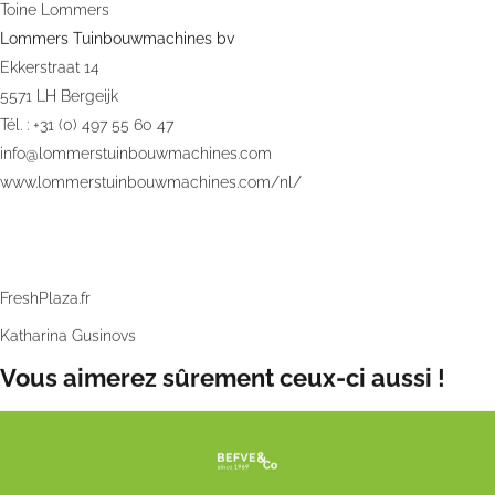
Toine Lommers
Lommers Tuinbouwmachines bv
Ekkerstraat 14
5571 LH Bergeijk
Tél. : +31 (0) 497 55 60 47
info@lommerstuinbouwmachines.com
www.lommerstuinbouwmachines.com/nl/
Date de publication:
mer. 5 mars 2025
©
FreshPlaza.fr
/
Katharina Gusinovs
Vous aimerez sûrement ceux-ci aussi !