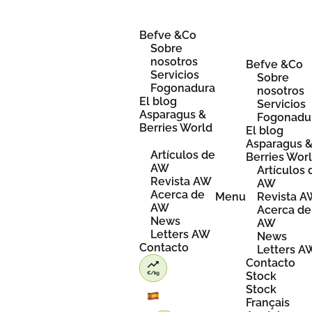
Skip
to
content
Befve &Co
Sobre
nosotros
Befve &Co
Servicios
Sobre
Fogonadura
nosotros
El blog
Servicios
Asparagus &
Fogonadu
Berries World
El blog
Asparagus 
Artículos de
Berries Wor
AW
Artículos 
Revista AW
AW
Acerca de
Menu
Revista 
AW
Acerca de
News
AW
Letters AW
News
Contacto
Letters A
Contacto
Stock
Stock
Français