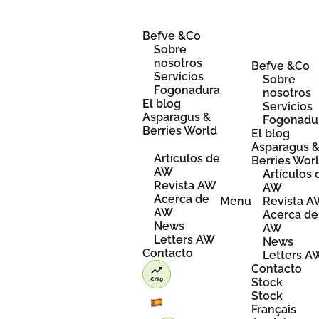
Skip
to
content
Befve &Co
Sobre
nosotros
Befve &Co
Servicios
Sobre
Fogonadura
nosotros
El blog
Servicios
Asparagus &
Fogonadu
Berries World
El blog
Asparagus 
Artículos de
Berries Wor
AW
Artículos 
Revista AW
AW
Acerca de
Menu
Revista 
AW
Acerca de
News
AW
Letters AW
News
Contacto
Letters A
Contacto
Stock
Stock
Français