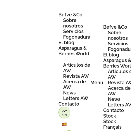
Skip
to
content
Befve &Co
Sobre
nosotros
Befve &Co
Servicios
Sobre
Fogonadura
nosotros
El blog
Servicios
Asparagus &
Fogonadu
Berries World
El blog
Asparagus 
Artículos de
Berries Wor
AW
Artículos 
Revista AW
AW
Acerca de
Menu
Revista 
AW
Acerca de
News
AW
Letters AW
News
Contacto
Letters A
Contacto
Stock
Stock
Français