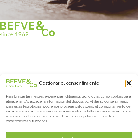
Christian BEFVE & CO
Especialista y consultor en espárragos
Blancos • Verdes • Morados
Asistencia en Francia y en el extranjero
Befve & Co
Gestionar el consentimiento
Sobre nosotros
Para brindar las mejores experiencias, utilizamos tecnologías como cookies para
Servicios
almacenar y/o acceder a información del dispositivo. Al dar su consentimiento
Fogonadura
para estas tecnologías, podremos procesar datos como el comportamiento de
navegación o identificaciones únicas en este sitio. La falta de consentimiento o la
Actualités & Evènements
revocación del consentimiento pueden afectar negativamente ciertas
características y funciones.
Salon International Asparagus Days
El blog de espárragos y bayas
Acerca de AW