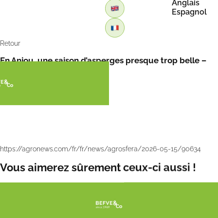
Anglais
Espagnol
Retour
En Anjou, une saison d’asperges presque trop belle –
par Agronews
https://agronews.com/fr/fr/news/agrosfera/2026-05-15/90634
Vous aimerez sûrement ceux-ci aussi !