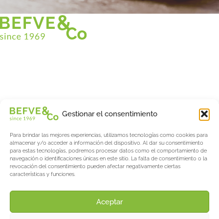
Christian BEFVE & CO
Especialista y consultor en espárragos
Blancos • Verdes • Morados
Asistencia en Francia y en el extranjero
Befve & Co
Gestionar el consentimiento
Sobre nosotros
Para brindar las mejores experiencias, utilizamos tecnologías como cookies para
Servicios
almacenar y/o acceder a información del dispositivo. Al dar su consentimiento
Fogonadura
para estas tecnologías, podremos procesar datos como el comportamiento de
navegación o identificaciones únicas en este sitio. La falta de consentimiento o la
Actualités & Evènements
revocación del consentimiento pueden afectar negativamente ciertas
características y funciones.
Salon International Asparagus Days
El blog de espárragos y bayas
Acerca de AW
Aceptar
Support