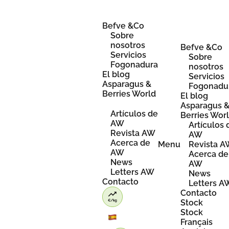
Skip
to
content
Befve &Co
Sobre
nosotros
Befve &Co
Servicios
Sobre
Fogonadura
nosotros
El blog
Servicios
Asparagus &
Fogonadu
Berries World
El blog
Asparagus 
Artículos de
Berries Wor
AW
Artículos 
Revista AW
AW
Acerca de
Menu
Revista 
AW
Acerca de
News
AW
Letters AW
News
Contacto
Letters A
Contacto
Stock
Stock
Français