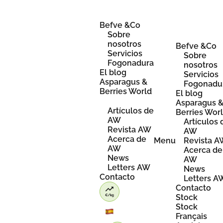
Skip
to
content
Befve &Co
Sobre
nosotros
Befve &Co
Servicios
Sobre
Fogonadura
nosotros
El blog
Servicios
Asparagus &
Fogonadu
Berries World
El blog
Asparagus 
Artículos de
Berries Wor
AW
Artículos 
Revista AW
AW
Acerca de
Menu
Revista 
AW
Acerca de
News
AW
Letters AW
News
Contacto
Letters A
Contacto
Stock
Stock
Français