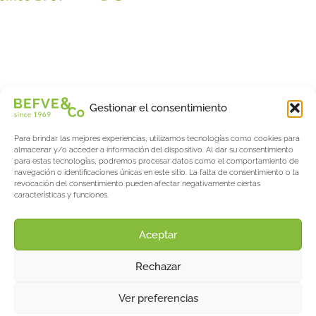
Christian BEFVE & CO
Especialista y consultor en espárragos
Blancos • Verdes • Morados
Asistencia en Francia y en el extranjero
Befve & Co
Gestionar el consentimiento
Sobre nosotros
Para brindar las mejores experiencias, utilizamos tecnologías como cookies para
Servicios
almacenar y/o acceder a información del dispositivo. Al dar su consentimiento
Fogonadura
para estas tecnologías, podremos procesar datos como el comportamiento de
navegación o identificaciones únicas en este sitio. La falta de consentimiento o la
Actualités & Evènements
revocación del consentimiento pueden afectar negativamente ciertas
características y funciones.
Salon International Asparagus Days
El blog de espárragos y bayas
Acerca de AW
Aceptar
Support
Rechazar
Contacto
Avisos legales
Ver preferencias
©2025 Befve & Co