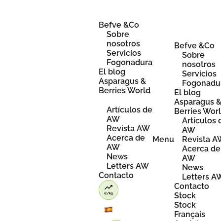
Skip
to
content
Befve &Co
Sobre
nosotros
Befve &Co
Servicios
Sobre
Fogonadura
nosotros
El blog
Servicios
Asparagus &
Fogonadu
Berries World
El blog
Asparagus 
Artículos de
Berries Wor
AW
Artículos 
Revista AW
AW
Acerca de
Menu
Revista 
AW
Acerca de
News
AW
Letters AW
News
Contacto
Letters A
Contacto
Stock
Stock
Français