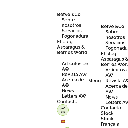
Skip
to
content
Befve &Co
Sobre
nosotros
Befve &Co
Servicios
Sobre
Fogonadura
nosotros
El blog
Servicios
Asparagus &
Fogonadu
Berries World
El blog
Asparagus 
Artículos de
Berries Wor
AW
Artículos 
Revista AW
AW
Acerca de
Menu
Revista 
AW
Acerca de
News
AW
Letters AW
News
Contacto
Letters A
Contacto
Stock
Stock
Français