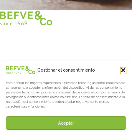
Christian BEFVE & CO
Especialista y consultor en espárragos
Blancos • Verdes • Morados
Asistencia en Francia y en el extranjero
Befve & Co
Gestionar el consentimiento
Sobre nosotros
Para brindar las mejores experiencias, utilizamos tecnologías como cookies para
Servicios
almacenar y/o acceder a información del dispositivo. Al dar su consentimiento
Fogonadura
para estas tecnologías, podremos procesar datos como el comportamiento de
navegación o identificaciones únicas en este sitio. La falta de consentimiento o la
Actualités & Evènements
revocación del consentimiento pueden afectar negativamente ciertas
características y funciones.
Salon International Asparagus Days
El blog de espárragos y bayas
Acerca de AW
Aceptar
Support