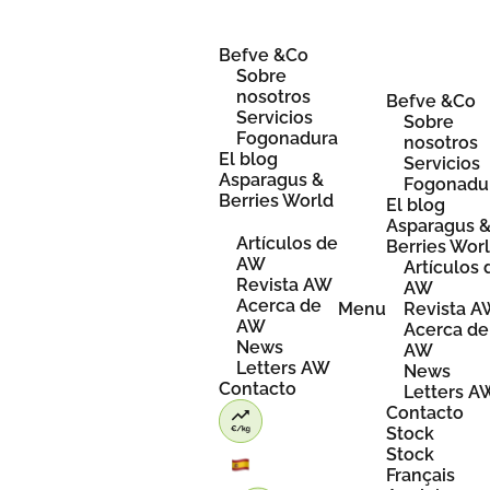
Skip
to
content
Befve &Co
Sobre
nosotros
Befve &Co
Servicios
Sobre
Fogonadura
nosotros
El blog
Servicios
Asparagus &
Fogonadu
Berries World
El blog
Asparagus 
Artículos de
Berries Wor
AW
Artículos 
Revista AW
AW
Acerca de
Menu
Revista 
AW
Acerca de
News
AW
Letters AW
News
Contacto
Letters A
Contacto
Stock
Stock
Français