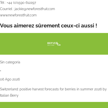
Tél : +44 (0)1590 612297
Courriel :
jackie@newforestfruit.com
www.newforestfruit.com
Vous aimerez sûrement ceux-ci aussi !
Sin categoría
•
06 Ago 2026
Switzerland: positive harvest forecasts for berries in summer 2026 by
Italian Berry