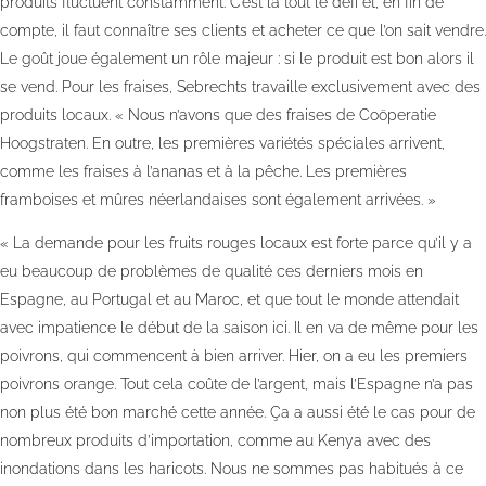
produits fluctuent constamment. C’est là tout le défi et, en fin de
compte, il faut connaître ses clients et acheter ce que l’on sait vendre.
Le goût joue également un rôle majeur : si le produit est bon alors il
se vend. Pour les fraises, Sebrechts travaille exclusivement avec des
produits locaux. « Nous n’avons que des fraises de Coöperatie
Hoogstraten. En outre, les premières variétés spéciales arrivent,
comme les fraises à l’ananas et à la pêche. Les premières
framboises et mûres néerlandaises sont également arrivées. »
« La demande pour les fruits rouges locaux est forte parce qu’il y a
eu beaucoup de problèmes de qualité ces derniers mois en
Espagne, au Portugal et au Maroc, et que tout le monde attendait
avec impatience le début de la saison ici. Il en va de même pour les
poivrons, qui commencent à bien arriver. Hier, on a eu les premiers
poivrons orange. Tout cela coûte de l’argent, mais l’Espagne n’a pas
non plus été bon marché cette année. Ça a aussi été le cas pour de
nombreux produits d’importation, comme au Kenya avec des
inondations dans les haricots. Nous ne sommes pas habitués à ce