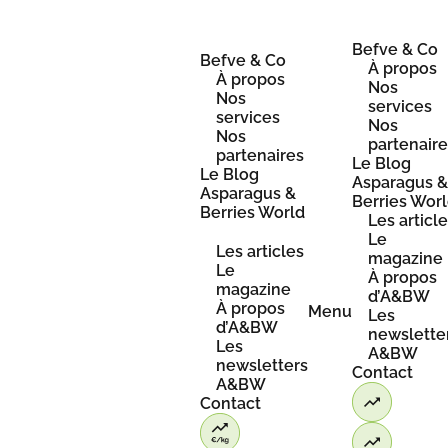
Skip
to
content
Befve & Co
Befve & Co
À propos
À propos
Nos
Nos
services
services
Nos
Nos
partenair
partenaires
Le Blog
Le Blog
Asparagus 
Asparagus &
Berries Wor
Berries World
Les articl
Le
Les articles
magazine
Le
À propos
magazine
d’A&BW
À propos
Menu
Les
d’A&BW
newslette
Les
A&BW
newsletters
Contact
A&BW
Contact