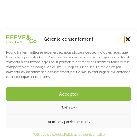
Spécialiste & Consultant en asperges
Blanches • Vertes • Violettes
Accompagnement en France et à l’international
Befve & Co
Gérer le consentement
À Propos
Nos services
Pour offrir les meilleures expériences, nous utilisons des technologies telles que
Nos partenaires
les cookies pour stocker et/ou accéder aux informations des appareils. Le fait de
consentir à ces technologies nous permettra de traiter des données telles que le
Actualités & Evènements
comportement de navigation ou les ID uniques sur ce site. Le fait de ne pas
consentir ou de retirer son consentement peut avoir un effet négatif sur certaines
Le blog de l’asperge & des berries
caractéristiques et fonctions.
Asparagus World
Salon International Asparagus Days
Accepter
Support
Refuser
Contact
Mentions Légales
©2025 Befve & Co
Voir les préférences
Politique de confidentialités
•
Politique de cookies
Politique de confidentialité