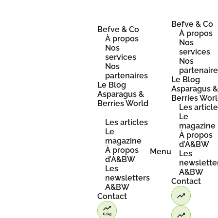
Skip
to
content
Befve & Co
Befve & Co
À propos
À propos
Nos
Nos
services
services
Nos
Nos
partenair
partenaires
Le Blog
Le Blog
Asparagus 
Asparagus &
Berries Wor
Berries World
Les articl
Le
Les articles
magazine
Le
À propos
magazine
d’A&BW
À propos
Menu
Les
d’A&BW
newslette
Les
A&BW
newsletters
Contact
A&BW
Contact