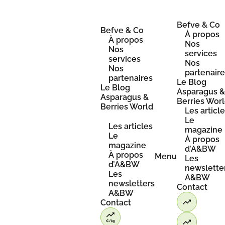
Skip
to
content
Befve & Co
Befve & Co
À propos
À propos
Nos
Nos
services
services
Nos
Nos
partenair
partenaires
Le Blog
Le Blog
Asparagus 
Asparagus &
Berries Wor
Berries World
Les articl
Le
Les articles
magazine
Le
À propos
magazine
d’A&BW
À propos
Menu
Les
d’A&BW
newslette
Les
A&BW
newsletters
Contact
A&BW
Contact