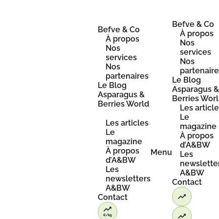
Skip
to
content
Befve & Co
Befve & Co
À propos
À propos
Nos
Nos
services
services
Nos
Nos
partenair
partenaires
Le Blog
Le Blog
Asparagus 
Asparagus &
Berries Wor
Berries World
Les articl
Le
Les articles
magazine
Le
À propos
magazine
d’A&BW
À propos
Menu
Les
d’A&BW
newslette
Les
A&BW
newsletters
Contact
A&BW
Contact