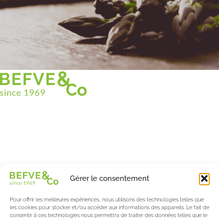
Christian BEFVE & CO
Spécialiste & Consultant en asperges
Blanches • Vertes • Violettes
Accompagnement en France et à l’international
Befve & Co
Gérer le consentement
À Propos
Nos services
Pour offrir les meilleures expériences, nous utilisons des technologies telles que
Nos partenaires
les cookies pour stocker et/ou accéder aux informations des appareils. Le fait de
consentir à ces technologies nous permettra de traiter des données telles que le