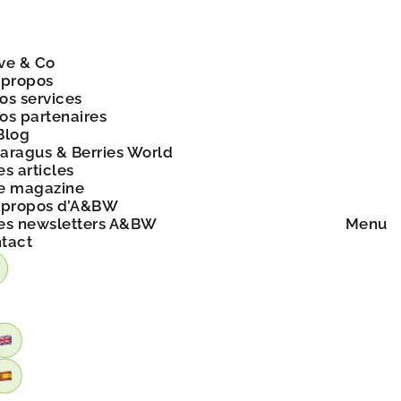
ve & Co
 propos
os services
os partenaires
Blog
aragus & Berries World
es articles
e magazine
 propos d’A&BW
es newsletters A&BW
Menu
tact