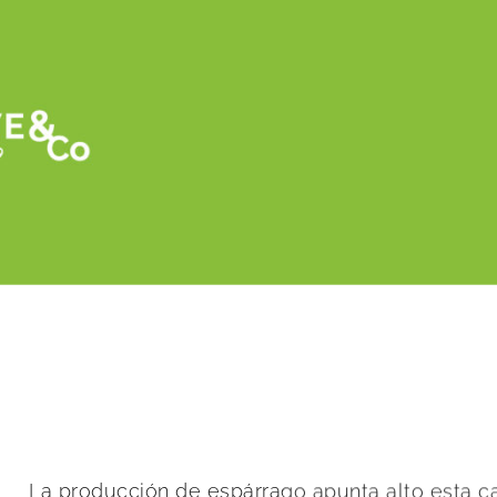
Retour
La producción de espárrago apunta alto 
La producción de espárrago apunta alto esta 