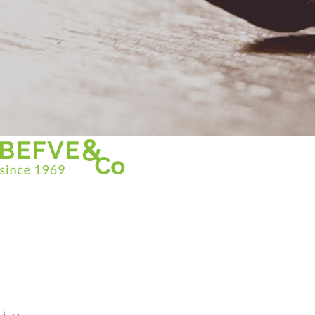
Christian BEFVE & CO
Spécialiste & Consultant en asperges
Blanches • Vertes • Violettes
Accompagnement en France et à l’international
Befve & Co