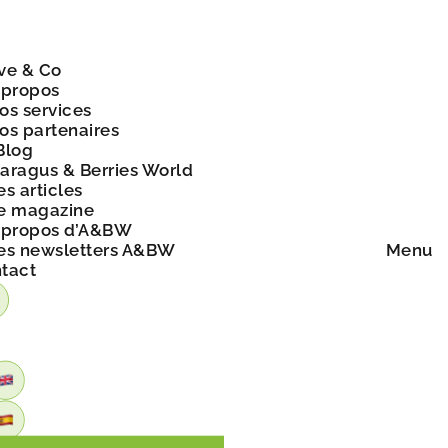
ve & Co
 propos
os services
os partenaires
Blog
aragus & Berries World
es articles
e magazine
 propos d’A&BW
es newsletters A&BW
Menu
tact