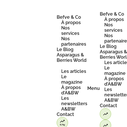
Skip
to
content
Befve & Co
Befve & Co
À propos
À propos
Nos
Nos
services
services
Nos
Nos
partenair
partenaires
Le Blog
Le Blog
Asparagus 
Asparagus &
Berries Wor
Berries World
Les articl
Le
Les articles
magazine
Le
À propos
magazine
d’A&BW
À propos
Menu
Les
d’A&BW
newslette
Les
A&BW
newsletters
Contact
A&BW
Contact