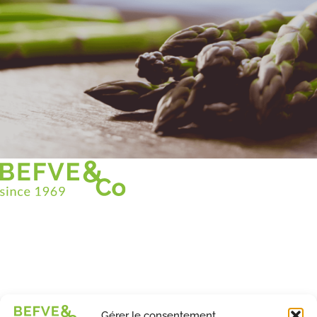
Christian BEFVE & CO
Spécialiste & Consultant en asperges
Blanches • Vertes • Violettes
Accompagnement en France et à l’international
Befve & Co
Gérer le consentement