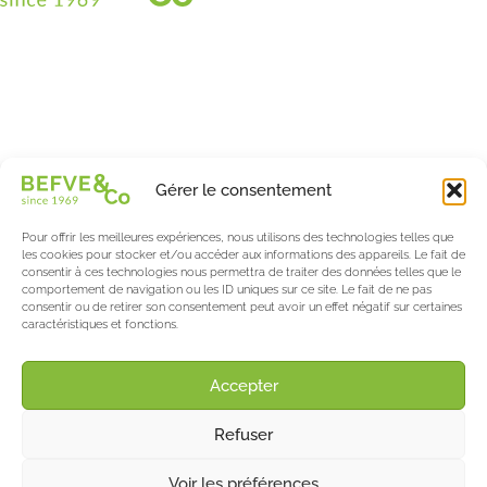
Christian BEFVE & CO
Spécialiste & Consultant en asperges
Blanches • Vertes • Violettes
Accompagnement en France et à l’international
Befve & Co
Gérer le consentement
À Propos
Nos services
Pour offrir les meilleures expériences, nous utilisons des technologies telles que
Nos partenaires
les cookies pour stocker et/ou accéder aux informations des appareils. Le fait de
consentir à ces technologies nous permettra de traiter des données telles que le
Actualités & Evènements
comportement de navigation ou les ID uniques sur ce site. Le fait de ne pas
consentir ou de retirer son consentement peut avoir un effet négatif sur certaines
Le blog de l’asperge & des berries
caractéristiques et fonctions.
Asparagus World
Salon International Asparagus Days
Accepter
Support
Refuser
Contact
Mentions Légales
©2025 Befve & Co
Voir les préférences