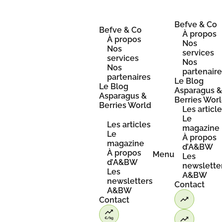
Skip
to
content
Befve & Co
Befve & Co
À propos
À propos
Nos
Nos
services
services
Nos
Nos
partenair
partenaires
Le Blog
Le Blog
Asparagus 
Asparagus &
Berries Wor
Berries World
Les articl
Le
Les articles
magazine
Le
À propos
magazine
d’A&BW
À propos
Menu
Les
d’A&BW
newslette
Les
A&BW
newsletters
Contact
A&BW
Contact