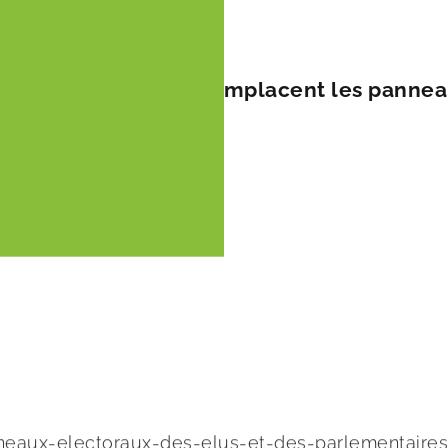
asperges blanches » remplacent les panneau
eaux-electoraux-des-elus-et-des-parlementaires