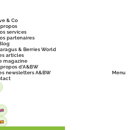
ve & Co
 propos
os services
os partenaires
Blog
aragus & Berries World
es articles
e magazine
 propos d’A&BW
es newsletters A&BW
Menu
tact