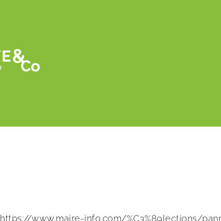
Retour
les bâches noires de paillage pour les « 
https://www.maire-info.com/%C3%89lections/pann