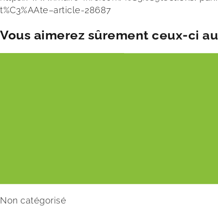
t%C3%AAte–article-28687
Vous aimerez sûrement ceux-ci aus
Non catégorisé