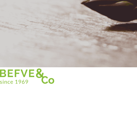
Christian BEFVE & CO
Spécialiste & Consultant en asperges
Blanches • Vertes • Violettes
Accompagnement en France et à l’international
Befve & Co