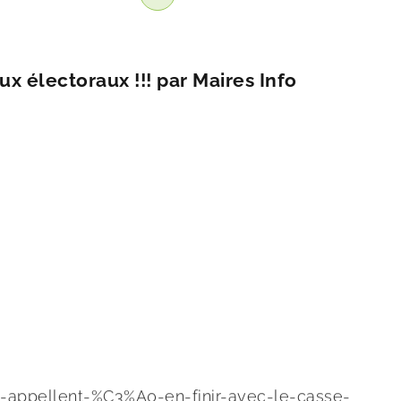
x électoraux !!! par Maires Info
-appellent-%C3%A0-en-finir-avec-le-casse-