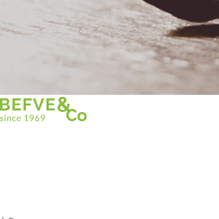
Christian BEFVE & CO
Spécialiste & Consultant en asperges
Blanches • Vertes • Violettes
Accompagnement en France et à l’international
Befve & Co