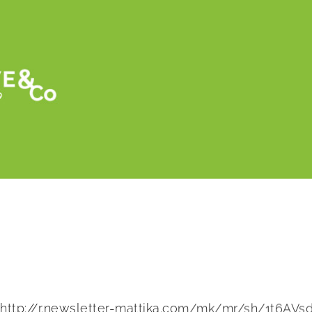
Retour
Les pépinières Angiers présentent leur no
http://r.newsletter-mattika.com/mk/mr/sh/1t6