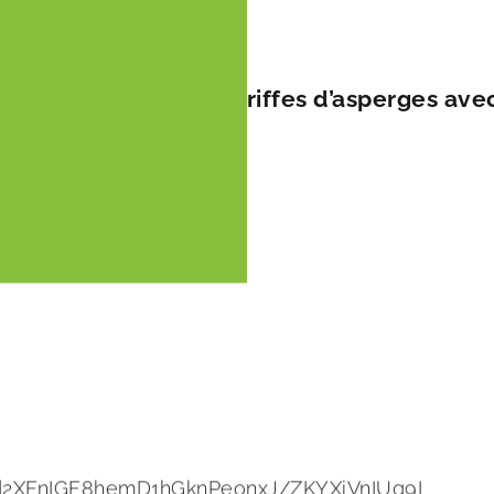
uveau catalogue de griffes d’asperges ave
AVsd2XFnIGF8hemD1hGknPeonxJ/ZKYXiVnIUg9L