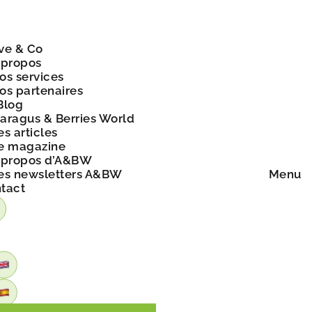
ve & Co
 propos
os services
os partenaires
Blog
aragus & Berries World
es articles
e magazine
 propos d’A&BW
es newsletters A&BW
Menu
tact