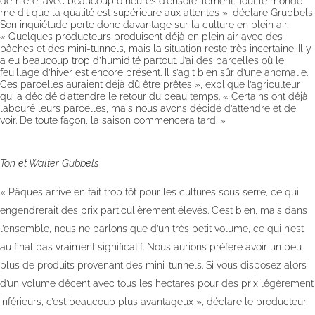
dernière, avec beaucoup d’heures d’ensoleillement. Tout le monde
me dit que la qualité est supérieure aux attentes », déclare Grubbels.
Son inquiétude porte donc davantage sur la culture en plein air.
« Quelques producteurs produisent déjà en plein air avec des
bâches et des mini-tunnels, mais la situation reste très incertaine. Il y
a eu beaucoup trop d’humidité partout. J’ai des parcelles où le
feuillage d’hiver est encore présent. Il s’agit bien sûr d’une anomalie.
Ces parcelles auraient déjà dû être prêtes », explique l’agriculteur
qui a décidé d’attendre le retour du beau temps. « Certains ont déjà
labouré leurs parcelles, mais nous avons décidé d’attendre et de
voir. De toute façon, la saison commencera tard. »
Ton et Walter Gubbels
« Pâques arrive en fait trop tôt pour les cultures sous serre, ce qui
engendrerait des prix particulièrement élevés. C’est bien, mais dans
l’ensemble, nous ne parlons que d’un très petit volume, ce qui n’est
au final pas vraiment significatif. Nous aurions préféré avoir un peu
plus de produits provenant des mini-tunnels. Si vous disposez alors
d’un volume décent avec tous les hectares pour des prix légèrement
inférieurs, c’est beaucoup plus avantageux », déclare le producteur.