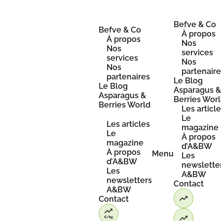
Skip
to
content
Befve & Co
Befve & Co
À propos
À propos
Nos
Nos
services
services
Nos
Nos
partenair
partenaires
Le Blog
Le Blog
Asparagus 
Asparagus &
Berries Wor
Berries World
Les articl
Le
Les articles
magazine
Le
À propos
magazine
d’A&BW
À propos
Menu
Les
d’A&BW
newslette
Les
A&BW
newsletters
Contact
A&BW
Contact