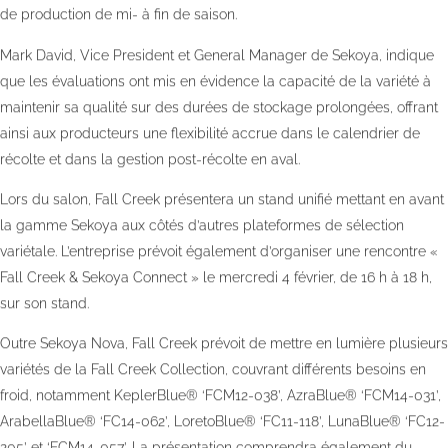
de production de mi- à fin de saison.
Mark David, Vice President et General Manager de Sekoya, indique
que les évaluations ont mis en évidence la capacité de la variété à
maintenir sa qualité sur des durées de stockage prolongées, offrant
ainsi aux producteurs une flexibilité accrue dans le calendrier de
récolte et dans la gestion post-récolte en aval.
Lors du salon, Fall Creek présentera un stand unifié mettant en avant
la gamme Sekoya aux côtés d’autres plateformes de sélection
variétale. L’entreprise prévoit également d’organiser une rencontre «
Fall Creek & Sekoya Connect » le mercredi 4 février, de 16 h à 18 h,
sur son stand.
Outre Sekoya Nova, Fall Creek prévoit de mettre en lumière plusieurs
variétés de la Fall Creek Collection, couvrant différents besoins en
froid, notamment KeplerBlue® ‘FCM12-038’, AzraBlue® ‘FCM14-031’,
ArabellaBlue® ‘FC14-062’, LoretoBlue® ‘FC11-118’, LunaBlue® ‘FC12-
205’ et ‘FCM14-057’. La présentation comprendra également du