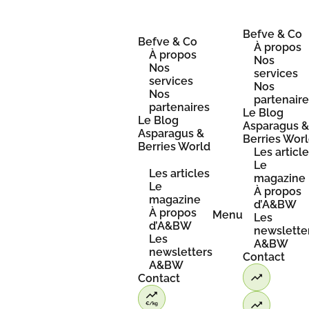
Skip
to
content
Befve & Co
Befve & Co
À propos
À propos
Nos
Nos
services
services
Nos
Nos
partenair
partenaires
Le Blog
Le Blog
Asparagus 
Asparagus &
Berries Wor
Berries World
Les articl
Le
Les articles
magazine
Le
À propos
magazine
d’A&BW
À propos
Menu
Les
d’A&BW
newslette
Les
A&BW
newsletters
Contact
A&BW
Contact