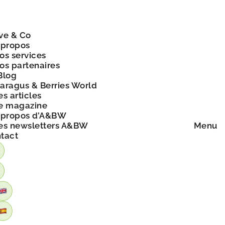
ve & Co
 propos
os services
os partenaires
Blog
aragus & Berries World
es articles
e magazine
 propos d’A&BW
es newsletters A&BW
Menu
tact