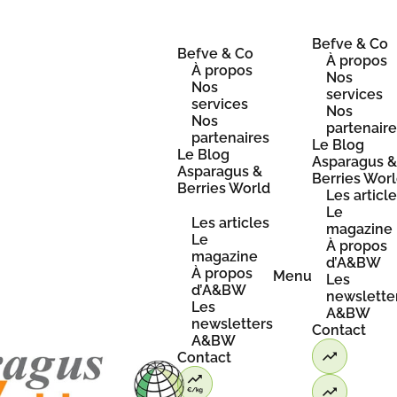
Skip
to
content
Befve & Co
Befve & Co
À propos
À propos
Nos
Nos
services
services
Nos
Nos
partenair
partenaires
Le Blog
Le Blog
Asparagus 
Asparagus &
Berries Wor
Berries World
Les articl
Le
Les articles
magazine
Le
À propos
magazine
d’A&BW
À propos
Menu
Les
d’A&BW
newslette
Les
A&BW
newsletters
Contact
A&BW
Contact