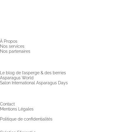
Spécialiste & Consultant en asperges
Blanches • Vertes • Violettes
Accompagnement en France et à l’international
Befve & Co
À Propos
Nos services
Nos partenaires
Actualités & Evènements
Le blog de l’asperge & des berries
Asparagus World
Salon International Asparagus Days
Support
Contact
Mentions Légales
©2025 Befve & Co
Politique de confidentialités
•