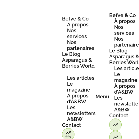
Skip
to
content
Befve & Co
Befve & Co
À propos
À propos
Nos
Nos
services
services
Nos
Nos
partenair
partenaires
Le Blog
Le Blog
Asparagus 
Asparagus &
Berries Wor
Berries World
Les articl
Le
Les articles
magazine
Le
À propos
magazine
d’A&BW
À propos
Menu
Les
d’A&BW
newslette
Les
A&BW
newsletters
Contact
A&BW
Contact