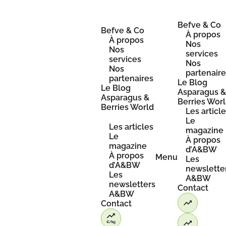
Skip
to
content
Befve & Co
Befve & Co
À propos
À propos
Nos
Nos
services
services
Nos
Nos
partenair
partenaires
Le Blog
Le Blog
Asparagus 
Asparagus &
Berries Wor
Berries World
Les articl
Le
Les articles
magazine
Le
À propos
magazine
d’A&BW
À propos
Menu
Les
d’A&BW
newslette
Les
A&BW
newsletters
Contact
A&BW
Contact