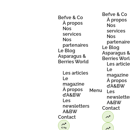
Skip
to
content
Befve & Co
Befve & Co
À propos
À propos
Nos
Nos
services
services
Nos
Nos
partenair
partenaires
Le Blog
Le Blog
Asparagus 
Asparagus &
Berries Wor
Berries World
Les articl
Le
Les articles
magazine
Le
À propos
magazine
d’A&BW
À propos
Menu
Les
d’A&BW
newslette
Les
A&BW
newsletters
Contact
A&BW
Contact