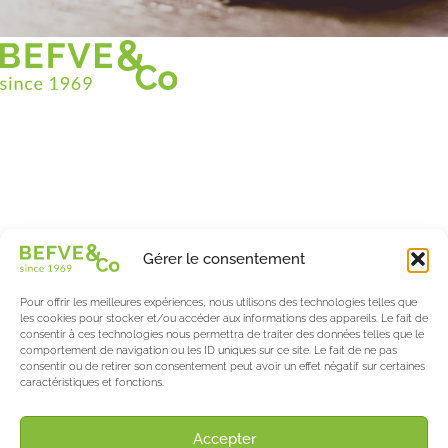
Christian BEFVE & CO
Spécialiste & Consultant en asperges
Blanches • Vertes • Violettes
Accompagnement en France et à l’international
Befve & Co
Gérer le consentement
À Propos
Nos services
Pour offrir les meilleures expériences, nous utilisons des technologies telles que
Nos partenaires
les cookies pour stocker et/ou accéder aux informations des appareils. Le fait de
consentir à ces technologies nous permettra de traiter des données telles que le
Actualités & Evènements
comportement de navigation ou les ID uniques sur ce site. Le fait de ne pas
consentir ou de retirer son consentement peut avoir un effet négatif sur certaines
Le blog de l’asperge & des berries
caractéristiques et fonctions.
Asparagus World
Salon International Asparagus Days
Accepter